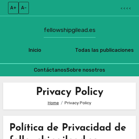
A+
A–
< < < <
fellowshipgilead.es
Inicio
Todas las publicaciones
Contáctanos
Sobre nosotros
Skip
to
Privacy Policy
content
Home
Privacy Policy
Política de Privacidad de