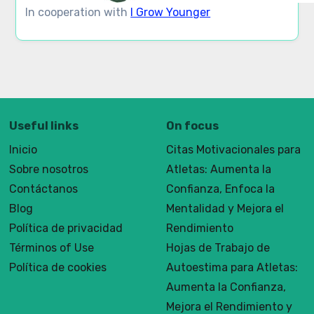
In cooperation with
I Grow Younger
Useful links
On focus
Inicio
Citas Motivacionales para
Sobre nosotros
Atletas: Aumenta la
Contáctanos
Confianza, Enfoca la
Blog
Mentalidad y Mejora el
Política de privacidad
Rendimiento
Términos of Use
Hojas de Trabajo de
Política de cookies
Autoestima para Atletas:
Aumenta la Confianza,
Mejora el Rendimiento y