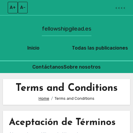
A+
A–
< < < <
fellowshipgilead.es
Inicio
Todas las publicaciones
Contáctanos
Sobre nosotros
Skip
to
Terms and Conditions
content
Home
Terms and Conditions
Aceptación de Términos