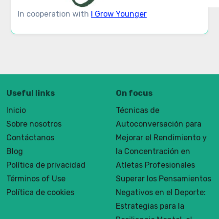
In cooperation with
I Grow Younger
Useful links
On focus
Inicio
Técnicas de
Sobre nosotros
Autoconversación para
Contáctanos
Mejorar el Rendimiento y
Blog
la Concentración en
Política de privacidad
Atletas Profesionales
Términos of Use
Superar los Pensamientos
Política de cookies
Negativos en el Deporte:
Estrategias para la