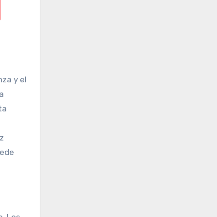
za y el
a
ta
z
uede
a. Los