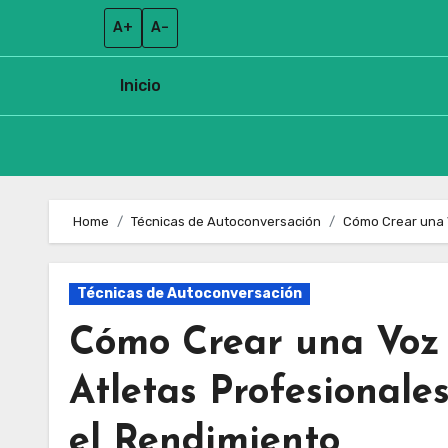
A+
A–
Inicio
Skip
to
Home
Técnicas de Autoconversación
Cómo Crear una V
content
Técnicas de Autoconversación
Cómo Crear una Voz 
Atletas Profesionale
el Rendimiento