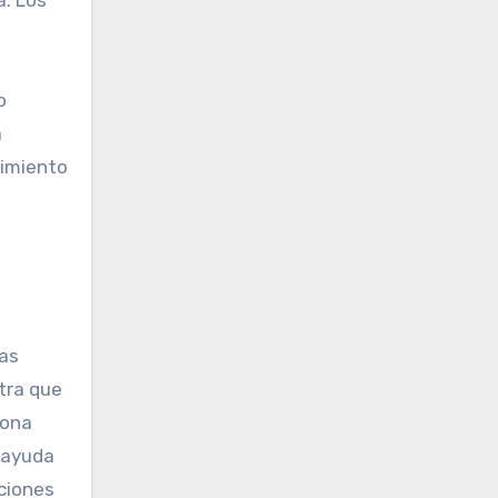
o
a
dimiento
tas
tra que
iona
 ayuda
aciones