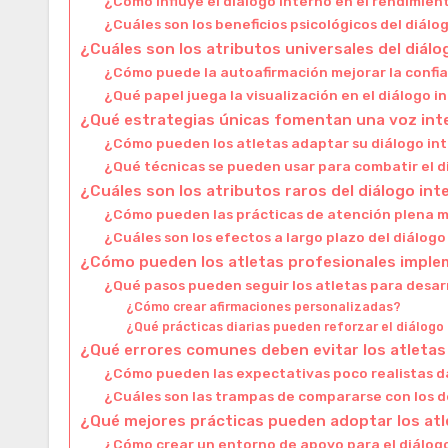
¿Cómo influye el diálogo interno en el rendimien
¿Cuáles son los beneficios psicológicos del diálo
¿Cuáles son los atributos universales del diálo
¿Cómo puede la autoafirmación mejorar la confi
¿Qué papel juega la visualización en el diálogo i
¿Qué estrategias únicas fomentan una voz int
¿Cómo pueden los atletas adaptar su diálogo int
¿Qué técnicas se pueden usar para combatir el d
¿Cuáles son los atributos raros del diálogo in
¿Cómo pueden las prácticas de atención plena me
¿Cuáles son los efectos a largo plazo del diálog
¿Cómo pueden los atletas profesionales implem
¿Qué pasos pueden seguir los atletas para desarr
¿Cómo crear afirmaciones personalizadas?
¿Qué prácticas diarias pueden reforzar el diálogo
¿Qué errores comunes deben evitar los atletas 
¿Cómo pueden las expectativas poco realistas da
¿Cuáles son las trampas de compararse con los 
¿Qué mejores prácticas pueden adoptar los atle
¿Cómo crear un entorno de apoyo para el diálogo