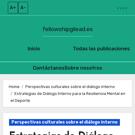
A+
A–
< < < <
fellowshipgilead.es
Inicio
Todas las publicaciones
Contáctanos
Sobre nosotros
Skip
to
Home
Perspectivas culturales sobre el diálogo interno
Estrategias de Diálogo Interno para la Resiliencia Mental en
content
el Deporte
Perspectivas culturales sobre el diálogo interno