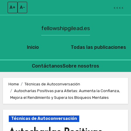
A+
A–
< < < <
fellowshipgilead.es
Inicio
Todas las publicaciones
Contáctanos
Sobre nosotros
Skip
to
Home
Técnicas de Autoconversación
Autocharlas Positivas para Atletas: Aumenta la Confianza,
content
Mejora el Rendimiento y Supera los Bloqueos Mentales
Técnicas de Autoconversación