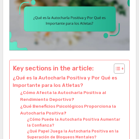
Key sections in the article:
¿Qué es la Autocharla Positiva y Por Qué es
Importante para los Atletas?
¿Cómo Afecta la Autocharla Positiva al
Rendimiento Deportivo?
¿Qué Beneficios Psicológicos Proporciona la
Autocharla Positiva?
¿Cómo Puede la Autocharla Positiva Aumentar
la Confianza?
¿Qué Papel Juega la Autocharla Positiva en la
Superación de Bloqueos Mentales?