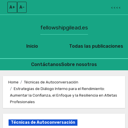
A+
A–
< < < <
fellowshipgilead.es
Inicio
Todas las publicaciones
Contáctanos
Sobre nosotros
Skip
to
Home
Técnicas de Autoconversación
Estrategias de Diálogo Interno para el Rendimiento:
content
Aumentar la Confianza, el Enfoque y la Resiliencia en Atletas
Profesionales
Técnicas de Autoconversación