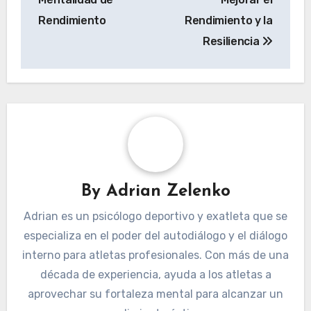
Post
Ejercicios de
Cómo Practicar la
navigation
Autoafirmación para
Autocompasión:
Atletas: Aumenta la
Técnicas para
Confianza, el
Atletas
Enfoque y la
Profesionales para
Mentalidad de
Mejorar el
Rendimiento
Rendimiento y la
Resiliencia