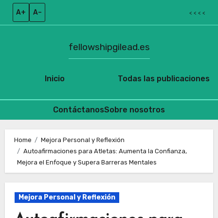
A+
A–
< < < <
fellowshipgilead.es
Inicio
Todas las publicaciones
Contáctanos
Sobre nosotros
Skip
to
Home
Mejora Personal y Reflexión
Autoafirmaciones para Atletas: Aumenta la Confianza,
content
Mejora el Enfoque y Supera Barreras Mentales
Mejora Personal y Reflexión