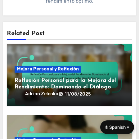
By
Adrian Zelenko
Adrian es un psicólogo deportivo y exatleta que se
especializa en el poder del autodiálogo y el diálogo
interno para atletas profesionales. Con más de una
década de experiencia, ayuda a los atletas a
aprovechar su fortaleza mental para alcanzar un
rendimiento óptimo.
Related Post
Mejora Personal y Reflexión
🌐 Spanish ▾
Reflexión Personal para la Mejora del